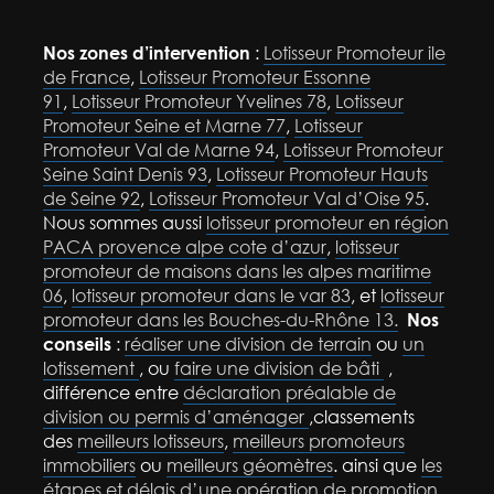
Nos zones d’intervention
:
Lotisseur Promoteur ile
de France
,
Lotisseur Promoteur Essonne
91
,
Lotisseur Promoteur Yvelines 78
,
Lotisseur
Promoteur Seine et Marne 77
,
Lotisseur
Promoteur Val de Marne 94
,
Lotisseur Promoteur
Seine Saint Denis 93
,
Lotisseur Promoteur Hauts
de Seine 92
,
Lotisseur Promoteur Val d’Oise 95
.
Nous sommes aussi
lotisseur promoteur en région
PACA provence alpe cote d’azur
,
lotisseur
promoteur de maisons dans les alpes maritime
06
,
lotisseur promoteur dans le var 83
, et
lotisseur
promoteur dans les Bouches-du-Rhône 13.
Nos
conseils
:
réaliser une division de terrain
ou
un
lotissement
, ou
faire une division de bâti
,
différence entre
déclaration préalable de
division ou permis d’aménager
,classements
des
meilleurs lotisseurs
,
meilleurs promoteurs
immobiliers
ou
meilleurs géomètres
. ainsi que
les
étapes et délais d’une opération de promotion