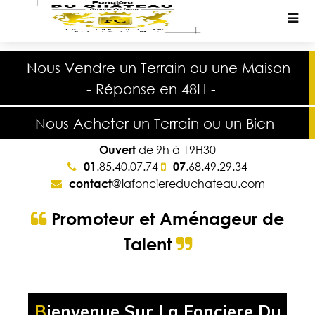
Nous
Vendre
un
Terrain
ou une
Maison
-
Réponse
en
48H
-
Nous
Acheter
un
Terrain
ou un
Bien
Ouvert
de 9h à 19H30
01
.85.40.07.74
07
.68.49.29.34
contact
@lafonciereduchateau.com
Promoteur
et
Aménageur
de
Talent
Bienvenue Sur La Fonciere Du