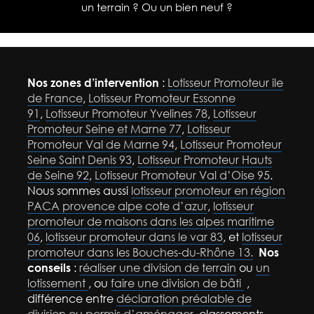
un terrain ? Ou un bien neuf ?
Nos zones d’intervention
:
Lotisseur Promoteur ile
de France
,
Lotisseur Promoteur Essonne
91
,
Lotisseur Promoteur Yvelines 78
,
Lotisseur
Promoteur Seine et Marne 77
,
Lotisseur
Promoteur Val de Marne 94
,
Lotisseur Promoteur
Seine Saint Denis 93
,
Lotisseur Promoteur Hauts
de Seine 92
,
Lotisseur Promoteur Val d’Oise 95
.
Nous sommes aussi
lotisseur promoteur en région
PACA provence alpe cote d’azur
,
lotisseur
promoteur de maisons dans les alpes maritime
06
,
lotisseur promoteur dans le var 83
, et
lotisseur
promoteur dans les Bouches-du-Rhône 13.
Nos
conseils
:
réaliser une division de terrain
ou
un
lotissement
, ou
faire une division de bâti
,
différence entre
déclaration préalable de
division ou permis d’aménager
,classements