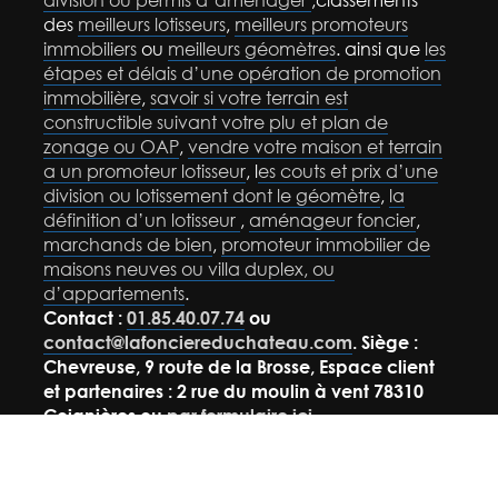
des
meilleurs lotisseurs
,
meilleurs promoteurs
immobiliers
ou
meilleurs géomètres
. ainsi que
les
étapes et délais d’une opération de promotion
immobilière
,
savoir si votre terrain est
constructible suivant votre plu et plan de
zonage ou OAP
,
vendre votre maison et terrain
a un promoteur lotisseur
, l
es couts et prix d’une
division ou lotissement dont le géomètre
,
la
définition d’un lotisseur
,
aménageur foncier
,
marchands de bien
,
promoteur immobilier de
maisons neuves ou villa duplex, ou
d’appartements
.
Contact :
01.85.40.07.74
ou
contact@lafonciereduchateau.com
. Siège :
Chevreuse, 9 route de la Brosse, Espace client
et partenaires : 2 rue du moulin à vent 78310
Coignières ou
par formulaire ici
.