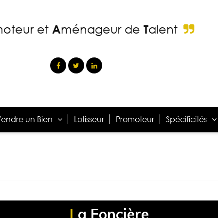
moteur
et
A
ménageur
de
T
alent
endre un Bien
Lotisseur
Promoteur
Spécificités
La Foncière