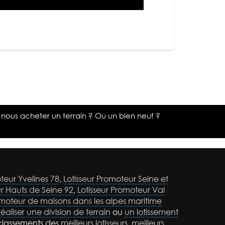
 nous acheter un terrain ? Ou un bien neuf ?
teur Yvelines 78
,
Lotisseur Promoteur Seine et
ur Hauts de Seine 92
,
Lotisseur Promoteur Val
omoteur de maisons dans les alpes maritime
réaliser une division de terrain
ou
un lotissement
classements des
meilleurs lotisseurs
,
meilleurs