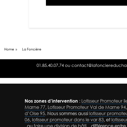
Home
»
La Foncière
01.85.40.07.74
ou
contact@lafonciereduch
Nos zones d’intervention
:
Lotisseur Promoteur i
Marne 77
,
Lotisseur Promoteur Val de Marne 94
d’Oise 95
. Nous sommes aussi
lotisseur promot
06
,
lotisseur promoteur dans le var 83
, et
lotisse
, ou
faire une division de bâti
, différence entre