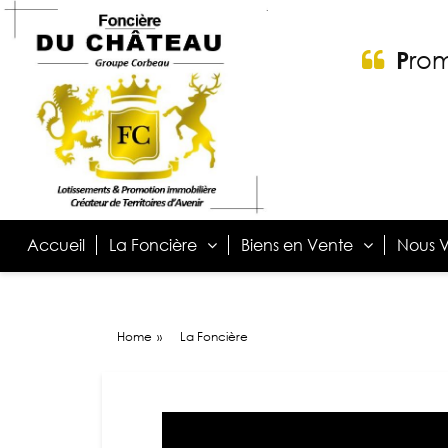
P
ro
Accueil
La Foncière
Biens en Vente
Nous V
Home
»
La Foncière