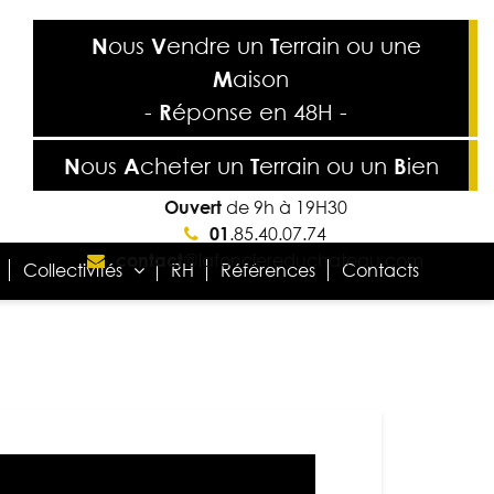
N
ous
V
endre
un
T
errain
ou une
M
aison
-
R
éponse
en
48H
-
N
ous
A
cheter
un
T
errain
ou un
B
ien
Ouvert
de 9h à 19H30
01
.85.40.07.74
contact
@lafonciereduchateau.com
Collectivités
RH
Références
Contacts