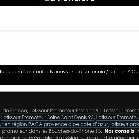
ateau.com
Nos contacts nous vendre un terrain / un bien ? Ou
le de France
,
Lotisseur Promoteur Essonne 91
,
Lotisseur Promo
,
Lotisseur Promoteur Seine Saint Denis 93
,
Lotisseur Promote
eur en région PACA provence alpe cote d’azur
,
lotisseur pr
ur promoteur dans les Bouches-du-Rhône 13.
Nos conseils
:
déclaration préalable de division ou permis d’aménager
,