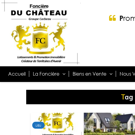
P
ro
Accueil
La Foncière
Biens en Vente
Nous V
Ta
LIEU