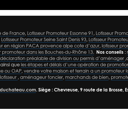
le de France
,
Lotisseur Promoteur Essonne 91
,
Lotisseur Promo
,
Lotisseur Promoteur Seine Saint Denis 93
,
Lotisseur Promote
eur en région PACA provence alpe cote d’azur
,
lotisseur pr
ur promoteur dans les Bouches-du-Rhône 13.
Nos conseils
:
déclaration préalable de division ou permis d’aménager
,
. ainsi que
les étapes et délais d’une opération de promotio
age ou OAP
,
vendre votre maison et terrain a un promoteur lo
lotisseur
,
aménageur foncier
,
marchands de bien
,
promote
reduchateau.com
. Siège : Chevreuse, 9 route de la Brosse, 