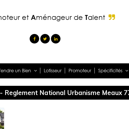
moteur
et
A
ménageur
de
T
alent
endre un Bien
Lotisseur
Promoteur
Spécificités
g - Reglement National Urbanisme Meaux 