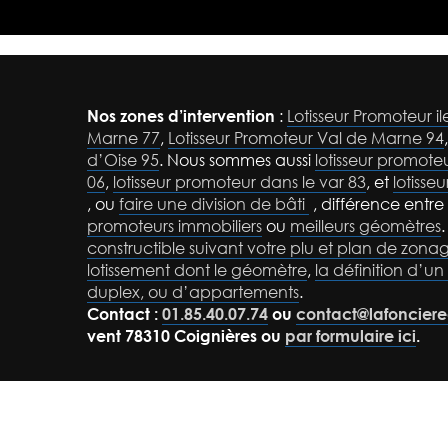
Nos zones d’intervention
:
Lotisseur Promoteur i
Marne 77
,
Lotisseur Promoteur Val de Marne 94
d’Oise 95
. Nous sommes aussi
lotisseur promot
06
,
lotisseur promoteur dans le var 83
, et
lotisse
, ou
faire une division de bâti
, différence entre
promoteurs immobiliers
ou
meilleurs géomètres
constructible suivant votre plu et plan de zon
lotissement dont le géomètre
,
la définition d’un 
duplex, ou d’appartements
.
Contact :
01.85.40.07.74
ou
contact@lafoncie
vent 78310 Coignières ou
par formulaire ici
.