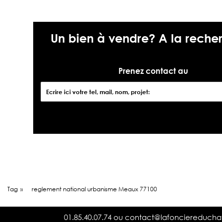
Un bien à vendre? A la recherc
Prenez contact au
01.85.40
Tag
»
reglement national urbanisme Meaux 77100
01.85.40.07.74
ou
contact@lafonciereduch