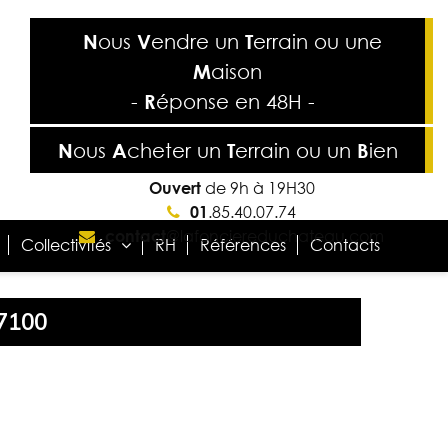
N
ous
V
endre
un
T
errain
ou une
M
aison
-
R
éponse
en
48H
-
N
ous
A
cheter
un
T
errain
ou un
B
ien
Ouvert
de 9h à 19H30
01
.85.40.07.74
contact
@lafonciereduchateau.com
Collectivités
RH
Références
Contacts
77100