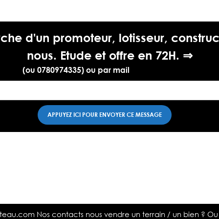
he d'un promoteur, lotisseur, construc
nous. Etude et offre en 72H. ⇒
.07.74
(ou 0780974335) ou par mail
contact@lafoncieredu
ateau.com
Nos contacts nous vendre un terrain / un bien ? Ou