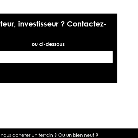
teur, investisseur ? Contactez-
chateau.com
ou ci-dessous
 nous acheter un terrain ? Ou un bien neuf ?